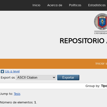
Inicio
Acerca de
Políticas
Estadísticas
REPOSITORIO
Iniciar 
Up a level
Export as
Group by:
Tip
Jump to:
Tesis
Número de elementos:
1
.