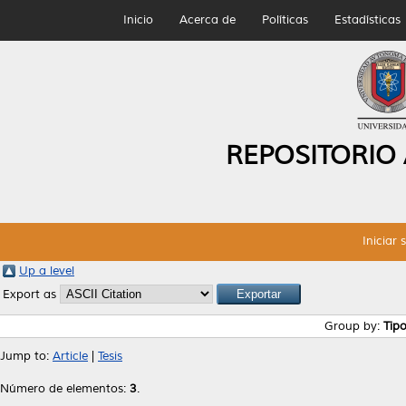
Inicio
Acerca de
Políticas
Estadísticas
REPOSITORIO
Iniciar 
Up a level
Export as
Group by:
Tip
Jump to:
Article
|
Tesis
Número de elementos:
3
.