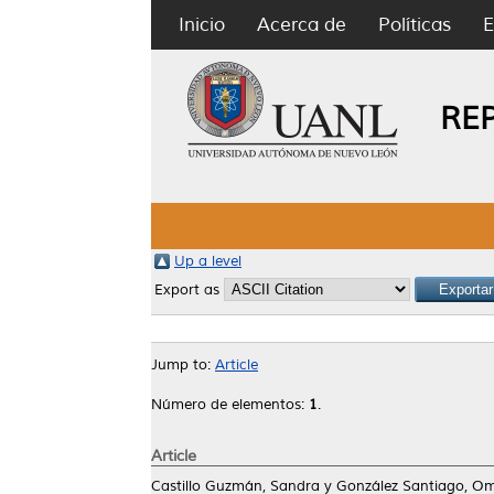
Inicio
Acerca de
Políticas
E
RE
Up a level
Export as
Jump to:
Article
Número de elementos:
1
.
Article
Castillo Guzmán, Sandra
y
González Santiago, O