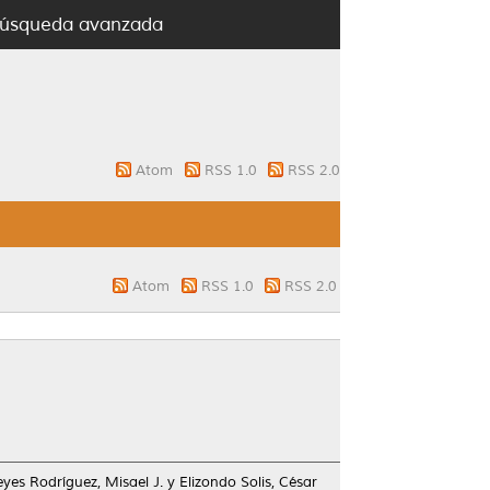
úsqueda avanzada
Atom
RSS 1.0
RSS 2.0
Atom
RSS 1.0
RSS 2.0
yes Rodríguez, Misael J.
y
Elizondo Solis, César