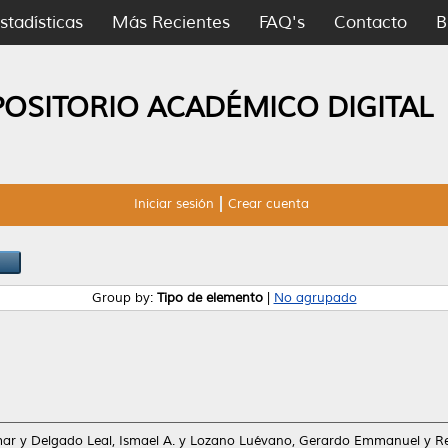
stadísticas
Más Recientes
FAQ's
Contacto
B
POSITORIO ACADÉMICO DIGITAL
Iniciar sesión
Crear cuenta
Group by:
Tipo de elemento
|
No agrupado
mar
y
Delgado Leal, Ismael A.
y
Lozano Luévano, Gerardo Emmanuel
y
Re