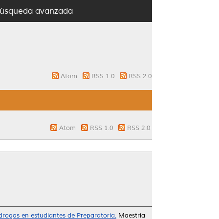
úsqueda avanzada
Atom
RSS 1.0
RSS 2.0
Atom
RSS 1.0
RSS 2.0
rogas en estudiantes de Preparatoria.
Maestría