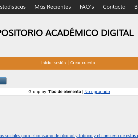
stadísticas
Más Recientes
FAQ's
Contacto
B
POSITORIO ACADÉMICO DIGITAL
Iniciar sesión
Crear cuenta
Group by:
Tipo de elemento
|
No agrupado
s sociales para el consumo de alcohol y tabaco y el consumo de estas d