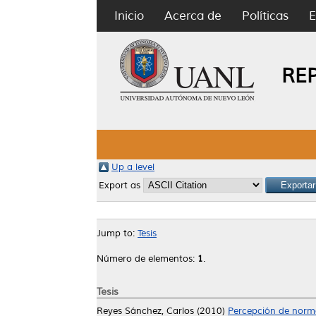
Inicio
Acerca de
Políticas
E
RE
Up a level
Export as
Jump to:
Tesis
Número de elementos:
1
.
Tesis
Reyes Sánchez, Carlos
(2010)
Percepción de norma