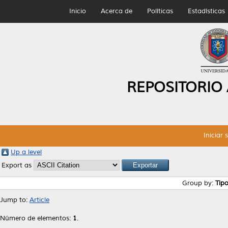
Inicio
Acerca de
Políticas
Estadísticas
REPOSITORIO
Iniciar 
Up a level
Export as
Group by:
Tip
Jump to:
Article
Número de elementos:
1
.