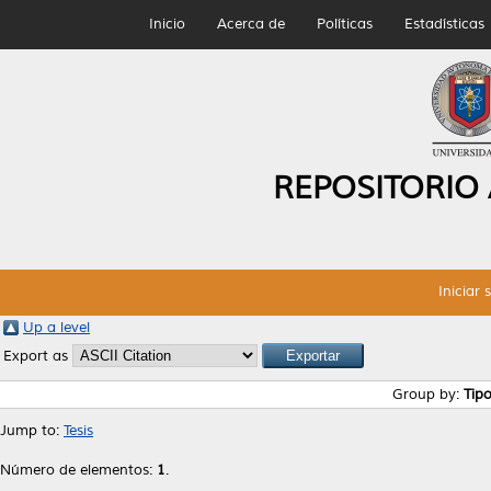
Inicio
Acerca de
Políticas
Estadísticas
REPOSITORIO
Iniciar 
Up a level
Export as
Group by:
Tip
Jump to:
Tesis
Número de elementos:
1
.