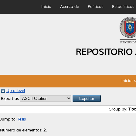
Inicio
Acerca de
Políticas
Estadísticas
REPOSITORIO
Iniciar 
Up a level
Export as
Group by:
Tip
Jump to:
Tesis
Número de elementos:
2
.