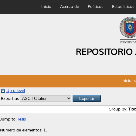
Inicio
Acerca de
Políticas
Estadísticas
REPOSITORIO
Iniciar 
Up a level
Export as
Group by:
Tip
Jump to:
Tesis
Número de elementos:
1
.