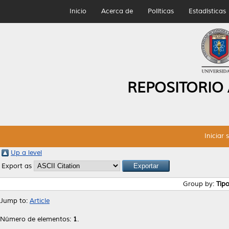
Inicio
Acerca de
Políticas
Estadísticas
REPOSITORIO
Iniciar 
Up a level
Export as
Group by:
Tip
Jump to:
Article
Número de elementos:
1
.