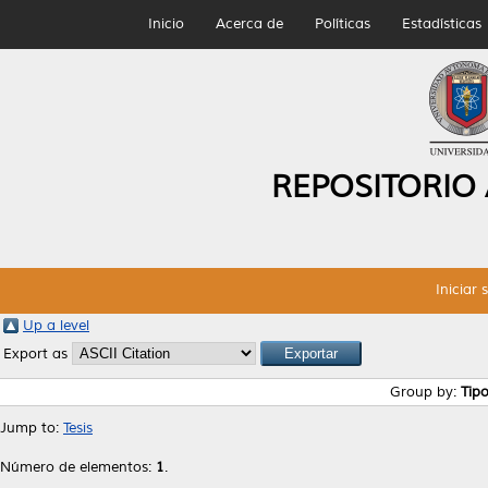
Inicio
Acerca de
Políticas
Estadísticas
REPOSITORIO
Iniciar 
Up a level
Export as
Group by:
Tip
Jump to:
Tesis
Número de elementos:
1
.