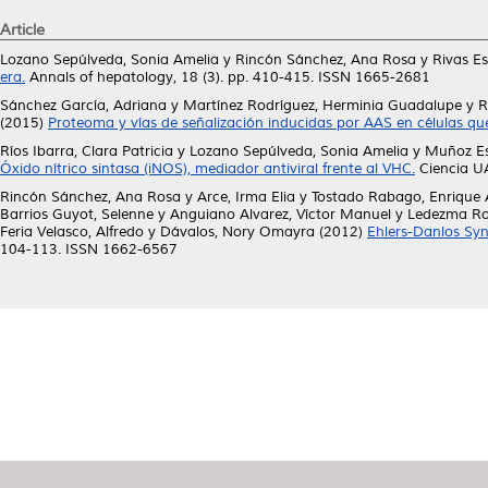
Article
Lozano Sepúlveda, Sonia Amelia
y
Rincón Sánchez, Ana Rosa
y
Rivas Es
era.
Annals of hepatology, 18 (3). pp. 410-415. ISSN 1665-2681
Sánchez García, Adriana
y
Martínez Rodríguez, Herminia Guadalupe
y
R
(2015)
Proteoma y vías de señalización inducidas por AAS en células qu
Ríos Ibarra, Clara Patricia
y
Lozano Sepúlveda, Sonia Amelia
y
Muñoz Es
Óxido nítrico sintasa (iNOS), mediador antiviral frente al VHC.
Ciencia UA
Rincón Sánchez, Ana Rosa
y
Arce, Irma Elia
y
Tostado Rabago, Enrique 
Barrios Guyot, Selenne
y
Anguiano Alvarez, Víctor Manuel
y
Ledezma Rod
Feria Velasco, Alfredo
y
Dávalos, Nory Omayra
(2012)
Ehlers-Danlos Sy
104-113. ISSN 1662-6567