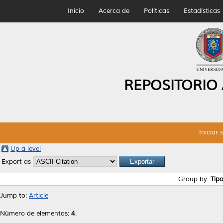
Inicio
Acerca de
Políticas
Estadísticas
REPOSITORIO
Iniciar 
Up a level
Export as
Group by:
Tip
Jump to:
Article
Número de elementos:
4
.