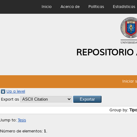
Inicio
Acerca de
Políticas
Estadísticas
REPOSITORIO
Iniciar 
Up a level
Export as
Group by:
Tip
Jump to:
Tesis
Número de elementos:
1
.