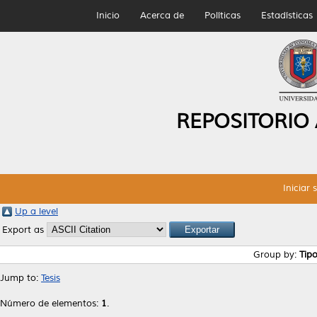
Inicio
Acerca de
Políticas
Estadísticas
REPOSITORIO
Iniciar 
Up a level
Export as
Group by:
Tip
Jump to:
Tesis
Número de elementos:
1
.