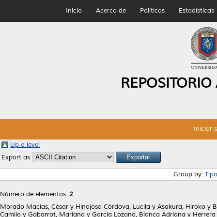
Inicio
Acerca de
Políticas
Estadísticas
REPOSITORIO
Iniciar 
Up a level
Export as
Group by:
Tip
Número de elementos:
2
.
Morado Macías, César
y
Hinojosa Córdova, Lucila
y
Asakura, Hiroko
y
B
Camilo
y
Gabarrot, Mariana
y
García Lozano, Blanca Adriana
y
Herrera