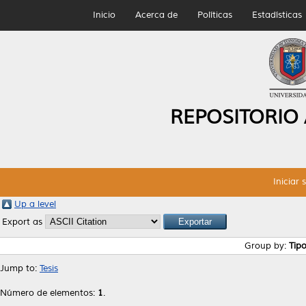
Inicio
Acerca de
Políticas
Estadísticas
REPOSITORIO
Iniciar 
Up a level
Export as
Group by:
Tip
Jump to:
Tesis
Número de elementos:
1
.