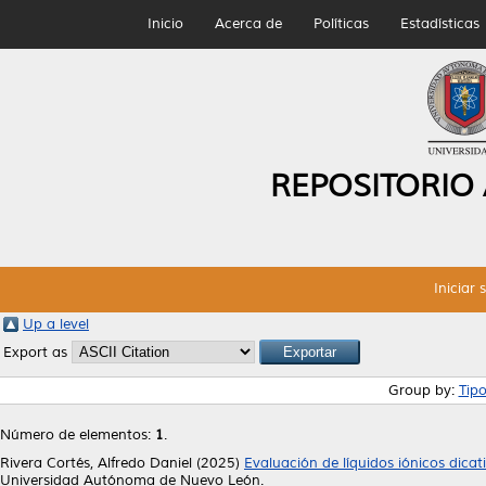
Inicio
Acerca de
Políticas
Estadísticas
REPOSITORIO
Iniciar 
Up a level
Export as
Group by:
Tip
Número de elementos:
1
.
Rivera Cortés, Alfredo Daniel
(2025)
Evaluación de líquidos iónicos dica
Universidad Autónoma de Nuevo León.