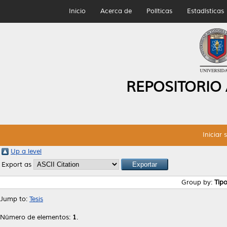
Inicio
Acerca de
Políticas
Estadísticas
REPOSITORIO
Iniciar 
Up a level
Export as
Group by:
Tip
Jump to:
Tesis
Número de elementos:
1
.