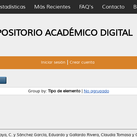
stadísticas
Más Recientes
FAQ's
Contacto
B
POSITORIO ACADÉMICO DIGITAL
Iniciar sesión
Crear cuenta
Group by:
Tipo de elemento
|
No agrupado
ya, C.
y
Sánchez García, Eduardo
y
Gallardo Rivera, Claudia Tomasa
y