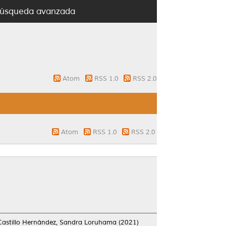
úsqueda avanzada
Atom
RSS 1.0
RSS 2.0
Atom
RSS 1.0
RSS 2.0
Castillo Hernández, Sandra Loruhama
(2021)