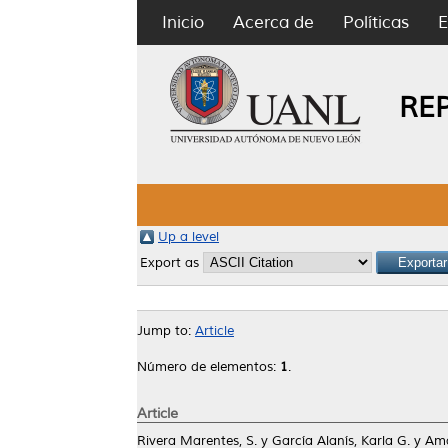
Inicio
Acerca de
Políticas
E
RE
Up a level
Export as
Jump to:
Article
Número de elementos:
1
.
Article
Rivera Marentes, S.
y
García Alanís, Karla G.
y
Ama