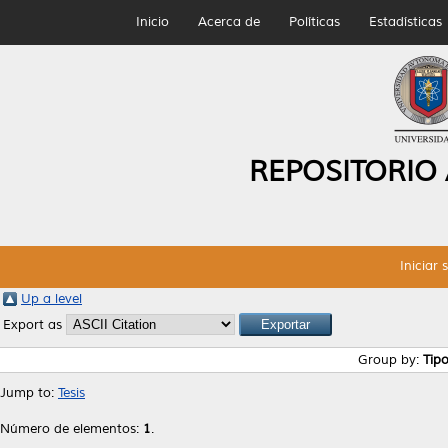
Inicio
Acerca de
Políticas
Estadísticas
REPOSITORIO
Iniciar 
Up a level
Export as
Group by:
Tip
Jump to:
Tesis
Número de elementos:
1
.