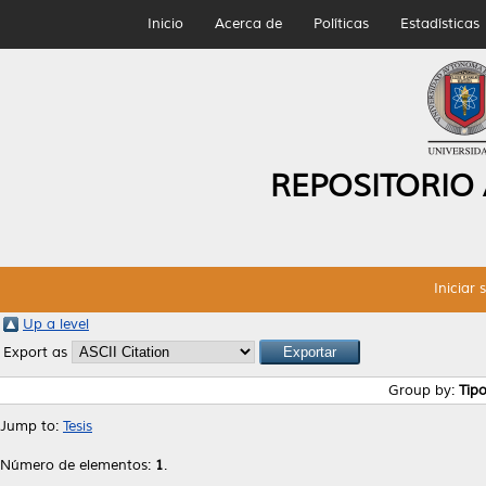
Inicio
Acerca de
Políticas
Estadísticas
REPOSITORIO
Iniciar 
Up a level
Export as
Group by:
Tip
Jump to:
Tesis
Número de elementos:
1
.