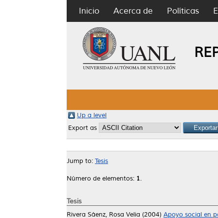
Inicio
Acerca de
Políticas
E
RE
Up a level
Export as
Jump to:
Tesis
Número de elementos:
1
.
Tesis
Rivera Sáenz, Rosa Velia
(2004)
Apoyo social en p