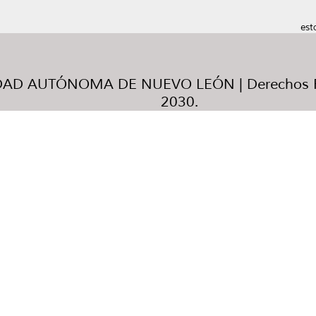
est
AD AUTÓNOMA DE NUEVO LEÓN | Derechos R
2030.