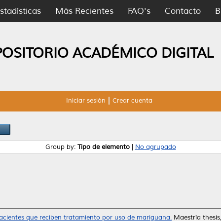
stadísticas
Más Recientes
FAQ's
Contacto
B
POSITORIO ACADÉMICO DIGITAL
Iniciar sesión
Crear cuenta
Group by:
Tipo de elemento
|
No agrupado
acientes que reciben tratamiento por uso de mariguana.
Maestría thesi