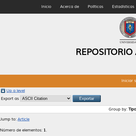
Inicio
Acerca de
Políticas
Estadísticas
REPOSITORIO
Iniciar 
Up a level
Export as
Group by:
Tip
Jump to:
Article
Número de elementos:
1
.