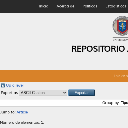
Inicio
Acerca de
Políticas
Estadísticas
REPOSITORIO
Iniciar 
Up a level
Export as
Group by:
Tip
Jump to:
Article
Número de elementos:
1
.