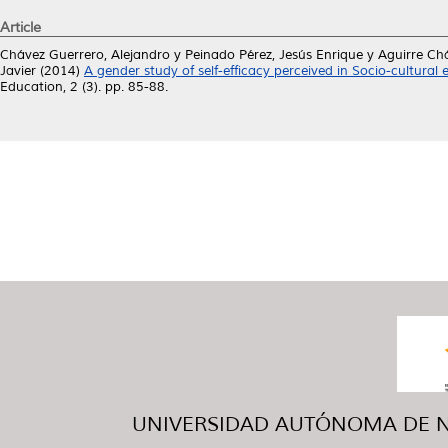
Article
Chávez Guerrero, Alejandro
y
Peinado Pérez, Jesús Enrique
y
Aguirre Ch
Javier
(2014)
A gender study of self-efficacy perceived in Socio-cultural
Education, 2 (3). pp. 85-88.
UNIVERSIDAD AUTÓNOMA DE NUE