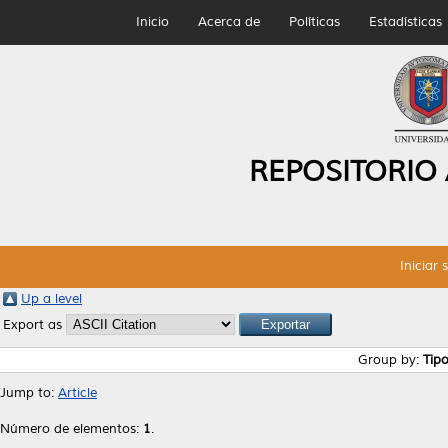
Inicio
Acerca de
Políticas
Estadísticas
REPOSITORIO
Iniciar 
Up a level
Export as
Group by:
Tip
Jump to:
Article
Número de elementos:
1
.