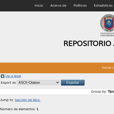
Inicio
Acerca de
Políticas
Estadísticas
REPOSITORIO
Iniciar 
Up a level
Export as
Group by:
Tip
Jump to:
Sección de libro.
Número de elementos:
1
.