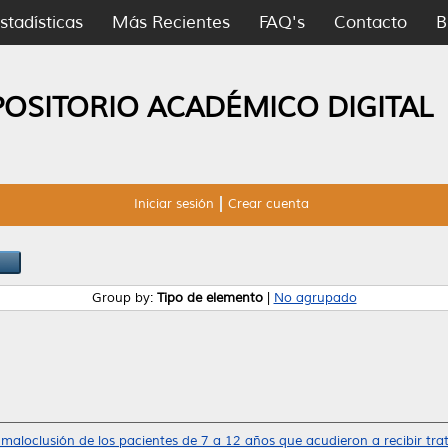
stadísticas
Más Recientes
FAQ's
Contacto
B
POSITORIO ACADÉMICO DIGITAL
Iniciar sesión
Crear cuenta
Group by:
Tipo de elemento
|
No agrupado
 maloclusión de los pacientes de 7 a 12 años que acudieron a recibir tr