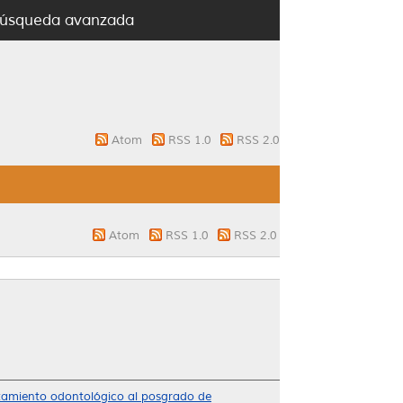
úsqueda avanzada
Atom
RSS 1.0
RSS 2.0
Atom
RSS 1.0
RSS 2.0
atamiento odontológico al posgrado de