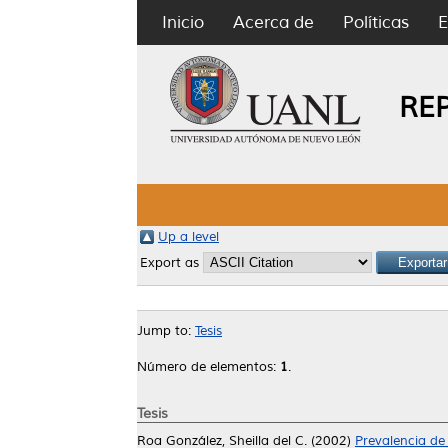
Inicio
Acerca de
Políticas
E
RE
Up a level
Export as
Jump to:
Tesis
Número de elementos:
1
.
Tesis
Roa González, Sheilla del C.
(2002)
Prevalencia de