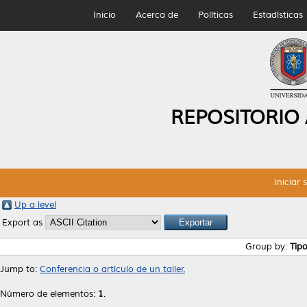
Inicio
Acerca de
Políticas
Estadísticas
REPOSITORIO
Iniciar 
Up a level
Export as
Group by:
Tip
Jump to:
Conferencia o artículo de un taller.
Número de elementos:
1
.