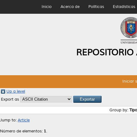
Inicio
Acerca de
Políticas
Estadísticas
REPOSITORIO
Iniciar 
Up a level
Export as
Group by:
Tip
Jump to:
Article
Número de elementos:
1
.