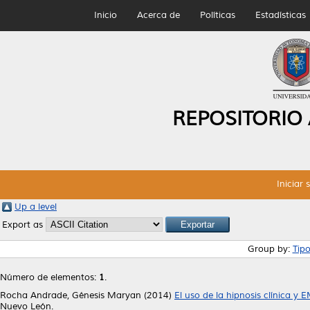
Inicio
Acerca de
Políticas
Estadísticas
REPOSITORIO
Iniciar 
Up a level
Export as
Group by:
Tip
Número de elementos:
1
.
Rocha Andrade, Génesis Maryan
(2014)
El uso de la hipnosis clínica y
Nuevo León.