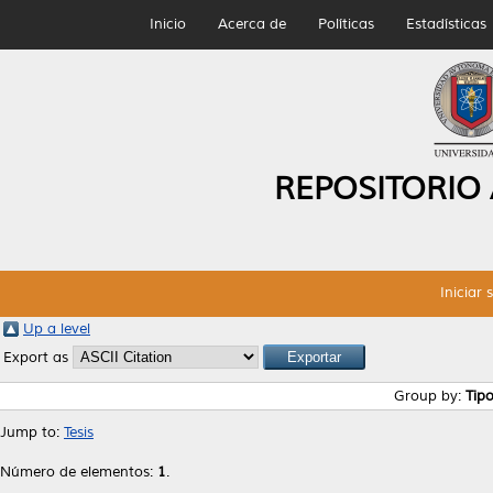
Inicio
Acerca de
Políticas
Estadísticas
REPOSITORIO
Iniciar 
Up a level
Export as
Group by:
Tip
Jump to:
Tesis
Número de elementos:
1
.