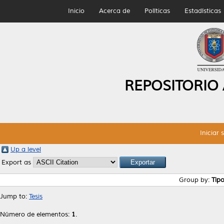
Inicio
Acerca de
Políticas
Estadísticas
REPOSITORIO
Iniciar 
Up a level
Export as
Group by:
Tip
Jump to:
Tesis
Número de elementos:
1
.