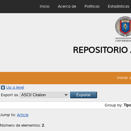
Inicio
Acerca de
Políticas
Estadísticas
REPOSITORIO
Iniciar 
Up a level
Export as
Group by:
Tip
Jump to:
Article
Número de elementos:
2
.