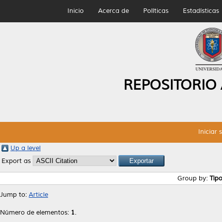
Inicio
Acerca de
Políticas
Estadísticas
REPOSITORIO
Iniciar 
Up a level
Export as
Group by:
Tip
Jump to:
Article
Número de elementos:
1
.