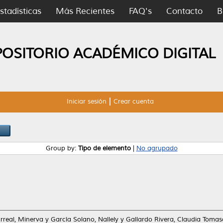
stadísticas
Más Recientes
FAQ's
Contacto
B
POSITORIO ACADÉMICO DIGITAL
Iniciar sesión
Crear cuenta
Group by:
Tipo de elemento
|
No agrupado
arreal, Minerva
y
García Solano, Nallely
y
Gallardo Rivera, Claudia Tomas