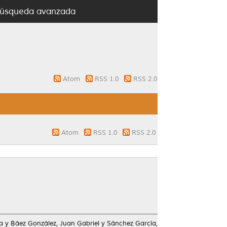
úsqueda avanzada
Atom
RSS 1.0
RSS 2.0
Atom
RSS 1.0
RSS 2.0
a
y
Báez González, Juan Gabriel
y
Sánchez García,