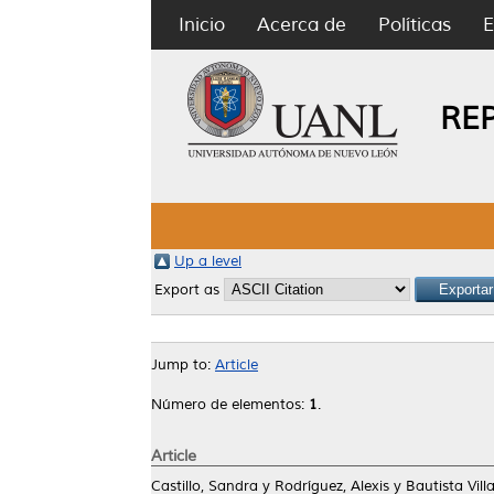
Inicio
Acerca de
Políticas
E
RE
Up a level
Export as
Jump to:
Article
Número de elementos:
1
.
Article
Castillo, Sandra
y
Rodríguez, Alexis
y
Bautista Vill