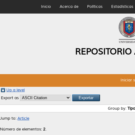
Inicio
Acerca de
Políticas
Estadísticas
REPOSITORIO
Iniciar 
Up a level
Export as
Group by:
Tip
Jump to:
Article
Número de elementos:
2
.