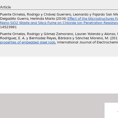
Article
Puente Ornelas, Rodrigo
y
Chávez Guerrero, Leonardo
y
Fajardo San Mi
Delgadillo Guerra, Herlinda María
(2016)
Effect of the Microstructures
Nano-SiO2 Waste and Silica Fume on Chloride Ion Penetration Resistan
14523981
Puente Ornelas, Rodrigo
y
Gómez Zamorano, Lauren Yolanda
y
Alonso, 
Rodríguez, E. A.
y
Bermúdez Reyes, Bárbara
y
Sánchez Moreno, M.
(201
properties of embedded steel rods.
International Journal of Electrochem