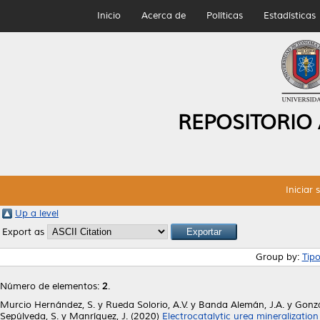
Inicio
Acerca de
Políticas
Estadísticas
REPOSITORIO
Iniciar 
Up a level
Export as
Group by:
Tip
Número de elementos:
2
.
Murcio Hernández, S.
y
Rueda Solorio, A.V.
y
Banda Alemán, J.A.
y
Gonzá
Sepúlveda, S.
y
Manríquez, J.
(2020)
Electrocatalytic urea mineralizati