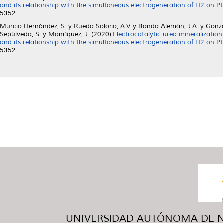
and its relationship with the simultaneous electrogeneration of H2 on Pt
5352
Murcio Hernández, S.
y
Rueda Solorio, A.V.
y
Banda Alemán, J.A.
y
Gonzá
Sepúlveda, S.
y
Manríquez, J.
(2020)
Electrocatalytic urea mineralizati
and its relationship with the simultaneous electrogeneration of H2 on Pt
5352
UNIVERSIDAD AUTÓNOMA DE NUE