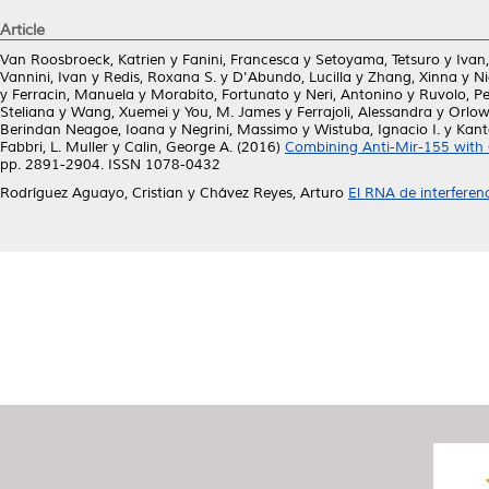
Article
Van Roosbroeck, Katrien
y
Fanini, Francesca
y
Setoyama, Tetsuro
y
Ivan,
Vannini, Ivan
y
Redis, Roxana S.
y
D'Abundo, Lucilla
y
Zhang, Xinna
y
Ni
y
Ferracin, Manuela
y
Morabito, Fortunato
y
Neri, Antonino
y
Ruvolo, Pe
Steliana
y
Wang, Xuemei
y
You, M. James
y
Ferrajoli, Alessandra
y
Orlow
Berindan Neagoe, Ioana
y
Negrini, Massimo
y
Wistuba, Ignacio I.
y
Kant
Fabbri, L. Muller
y
Calin, George A.
(2016)
Combining Anti-Mir-155 with 
pp. 2891-2904. ISSN 1078-0432
Rodríguez Aguayo, Cristian
y
Chávez Reyes, Arturo
El RNA de interferen