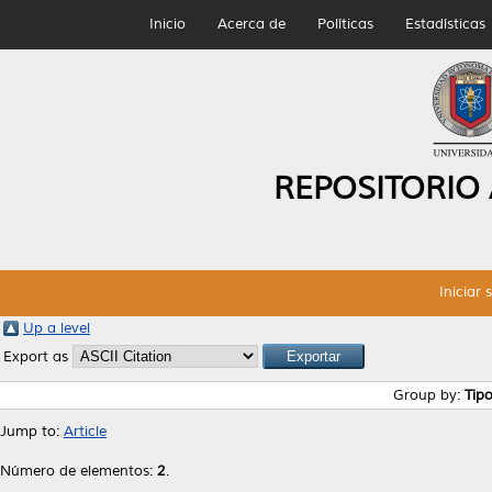
Inicio
Acerca de
Políticas
Estadísticas
REPOSITORIO
Iniciar 
Up a level
Export as
Group by:
Tip
Jump to:
Article
Número de elementos:
2
.