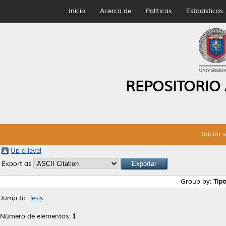
Inicio
Acerca de
Políticas
Estadísticas
REPOSITORIO
Iniciar 
Up a level
Export as
Group by:
Tip
Jump to:
Tesis
Número de elementos:
1
.