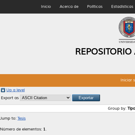
Inicio
Acerca de
Políticas
Estadísticas
REPOSITORIO
Iniciar 
Up a level
Export as
Group by:
Tip
Jump to:
Tesis
Número de elementos:
1
.