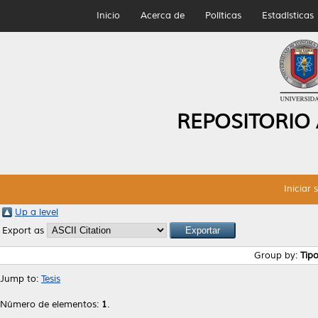
Inicio
Acerca de
Políticas
Estadísticas
REPOSITORIO
Iniciar 
Up a level
Export as
Group by:
Tip
Jump to:
Tesis
Número de elementos:
1
.