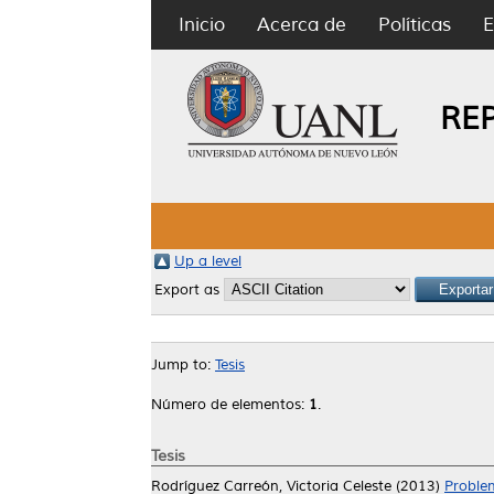
Inicio
Acerca de
Políticas
E
RE
Up a level
Export as
Jump to:
Tesis
Número de elementos:
1
.
Tesis
Rodríguez Carreón, Victoria Celeste
(2013)
Problem