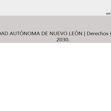
est
AD AUTÓNOMA DE NUEVO LEÓN | Derechos R
2030.