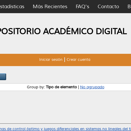
stadísticas
Más Recientes
FAQ's
Contacto
B
POSITORIO ACADÉMICO DIGITAL
Iniciar sesión
Crear cuenta
Group by:
Tipo de elemento
|
No agrupado
as de control óptimo y juegos diferenciales en sistemas no lineales del t