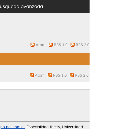
úsqueda avanzada
Atom
RSS 1.0
RSS 2.0
Atom
RSS 1.0
RSS 2.0
ipo polinomial.
Especialidad thesis, Universidad