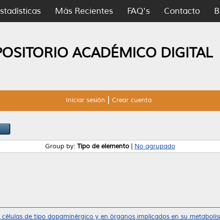
stadísticas
Más Recientes
FAQ's
Contacto
B
POSITORIO ACADÉMICO DIGITAL
Iniciar sesión
Crear cuenta
Group by:
Tipo de elemento
|
No agrupado
 células de tipo dopaminérgico y en órganos implicados en su metaboli