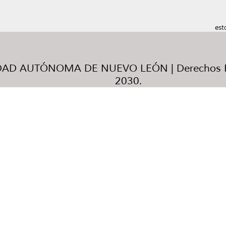
est
AD AUTÓNOMA DE NUEVO LEÓN | Derechos R
2030.