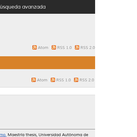
úsqueda avanzada
Atom
RSS 1.0
RSS 2.0
Atom
RSS 1.0
RSS 2.0
smo.
Maestría thesis, Universidad Autónoma de