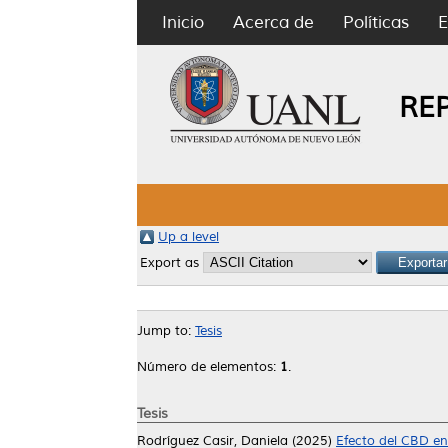
Inicio
Acerca de
Políticas
E
RE
Up a level
Export as
Jump to:
Tesis
Número de elementos:
1
.
Tesis
Rodríguez Casir, Daniela
(2025)
Efecto del CBD en