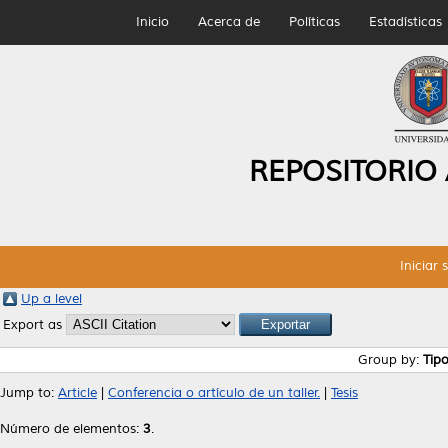
Inicio
Acerca de
Políticas
Estadísticas
REPOSITORIO
Iniciar 
Up a level
Export as
Group by:
Tip
Jump to:
Article
|
Conferencia o artículo de un taller.
|
Tesis
Número de elementos:
3
.