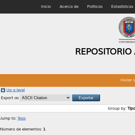
Inicio
Acerca de
Políticas
Estadísticas
REPOSITORIO
Iniciar 
Up a level
Export as
Group by:
Tip
Jump to:
Tesis
Número de elementos:
1
.