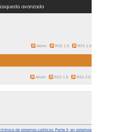
úsqueda avanzada
Atom
RSS 1.0
RSS 2.0
Atom
RSS 1.0
RSS 2.0
ctrónica de sistemas caóticos: Parte 3, en sistemas