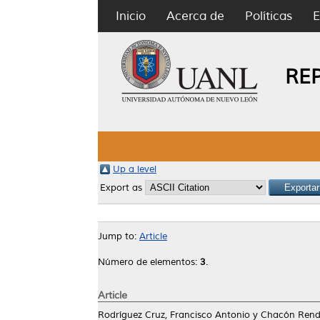
Inicio
Acerca de
Políticas
E
RE
Up a level
Export as
Jump to:
Article
Número de elementos:
3
.
Article
Rodríguez Cruz, Francisco Antonio
y
Chacón Rendó