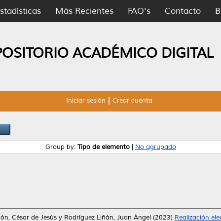
stadísticas
Más Recientes
FAQ's
Contacto
B
POSITORIO ACADÉMICO DIGITAL
Iniciar sesión
Crear cuenta
Group by:
Tipo de elemento
|
No agrupado
n, César de Jesús
y
Rodríguez Liñán, Juan Ángel
(2023)
Realización ele