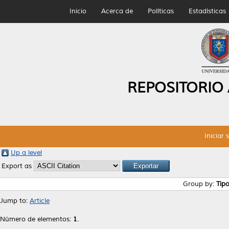
Inicio
Acerca de
Políticas
Estadísticas
REPOSITORIO
Iniciar 
Up a level
Export as
Group by:
Tip
Jump to:
Article
Número de elementos:
1
.