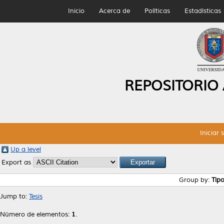
Inicio
Acerca de
Políticas
Estadísticas
REPOSITORIO
Iniciar 
Up a level
Export as
Group by:
Tip
Jump to:
Tesis
Número de elementos:
1
.