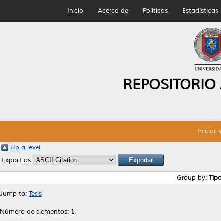
Inicio
Acerca de
Políticas
Estadísticas
REPOSITORIO
Iniciar 
Up a level
Export as
Group by:
Tip
Jump to:
Tesis
Número de elementos:
1
.