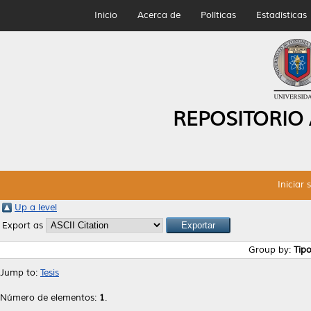
Inicio
Acerca de
Políticas
Estadísticas
REPOSITORIO
Iniciar 
Up a level
Export as
Group by:
Tip
Jump to:
Tesis
Número de elementos:
1
.