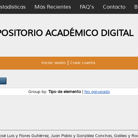
stadísticas
Más Recientes
FAQ's
Contacto
B
POSITORIO ACADÉMICO DIGITAL
Iniciar sesión
Crear cuenta
Group by:
Tipo de elemento
|
No agrupado
osé Luis
y
Flores Gutiérrez, Juan Pablo
y
González Conchas, Galileo
y
Rod