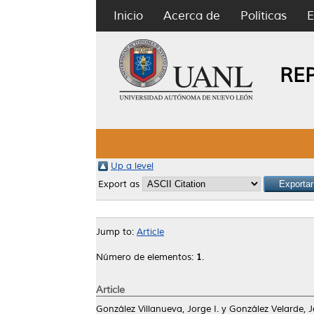
Inicio
Acerca de
Políticas
E
RE
Up a level
Export as
Jump to:
Article
Número de elementos:
1
.
Article
González Villanueva, Jorge I.
y
González Velarde, J