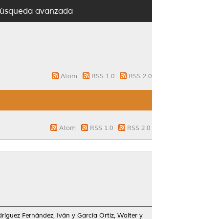
úsqueda avanzada
Atom
RSS 1.0
RSS 2.0
Atom
RSS 1.0
RSS 2.0
ríguez Fernández, Iván
y
García Ortiz, Walter
y